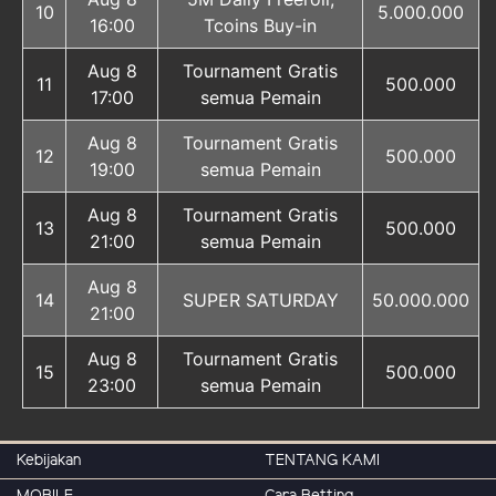
10
5.000.000
16:00
Tcoins Buy-in
Aug 8
Tournament Gratis
11
500.000
17:00
semua Pemain
Aug 8
Tournament Gratis
12
500.000
19:00
semua Pemain
Aug 8
Tournament Gratis
13
500.000
21:00
semua Pemain
Aug 8
14
SUPER SATURDAY
50.000.000
21:00
Aug 8
Tournament Gratis
15
500.000
23:00
semua Pemain
Kebijakan
TENTANG KAMI