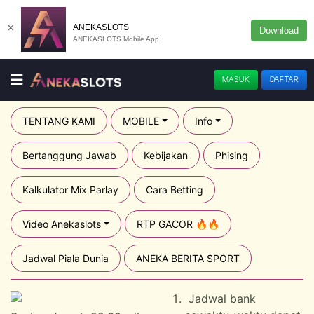
×
ANEKASLOTS
Download
ANEKASLOTS Mobile App
MASUK
DAFTAR
TENTANG KAMI
MOBILE
Info
Bertanggung Jawab
Kebijakan
Phising
Kalkulator Mix Parlay
Cara Betting
Video Anekaslots
RTP GACOR 🔥🔥
Jadwal Piala Dunia
ANEKA BERITA SPORT
Jadwal bank