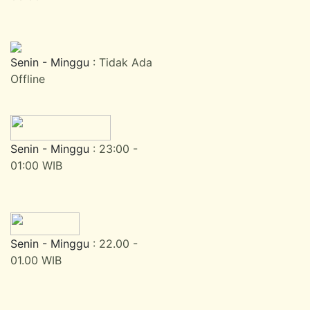
Senin - Minggu
: Tidak Ada
Offline
Senin - Minggu
: 23:00 -
01:00 WIB
Senin - Minggu
: 22.00 -
01.00 WIB