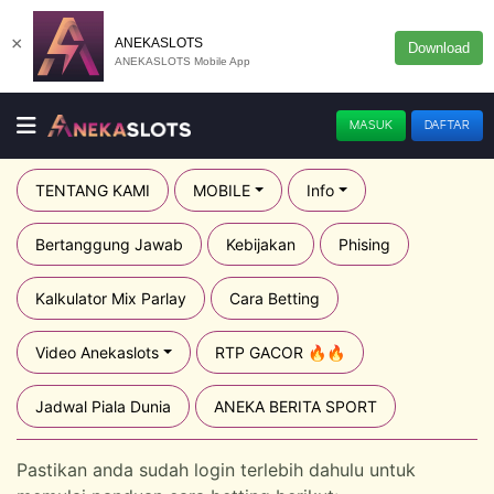
×
ANEKASLOTS
Download
ANEKASLOTS Mobile App
MASUK
DAFTAR
TENTANG KAMI
MOBILE
Info
Bertanggung Jawab
Kebijakan
Phising
Kalkulator Mix Parlay
Cara Betting
Video Anekaslots
RTP GACOR 🔥🔥
Jadwal Piala Dunia
ANEKA BERITA SPORT
Pastikan anda sudah login terlebih dahulu untuk