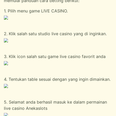
memulai panduan cara betting berikut:
1. Pilih menu game LIVE CASINO.
2. Klik salah satu studio live casino yang di inginkan.
3. Klik icon salah satu game live casino favorit anda
4. Tentukan table sesuai dengan yang ingin dimainkan.
5. Selamat anda berhasil masuk ke dalam permainan
live casino Anekaslots