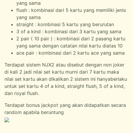
yang sama
flush : kombinasi dari 5 kartu yang memiliki jenis
yang sama
straight : kombinasi 5 kartu yang berurutan
3 of a kind : kombinasi dari 3 kartu yang sama
2 pair ( 10 pair ) : kombinasi dari 2 pasang kartu
yang sama dengan catatan nilai kartu diatas 10
ace pair : kombinasi dari 2 kartu ace yang sama
Terdapat sistem NJX2 atau disebut dengan non joker
di kali 2 jadi nilai set kartu murni dari 7 kartu maka
nilai set kartu akan dikalikan 2 sistem ini hanyaberlaku
untuk set kartu 4 of a kind, straight flush, 5 of a kind,
dan royal flush.
Terdapat bonus jackpot yang akan didapatkan secara
random apabila beruntung