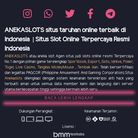
ANEKASLOTS situs taruhan online terbaik di
Indonesia | Situs Slot Online Terpercaya Resmi
Indonesia
ANEKASLOTS
atau aneka slot Agen situs judi slots online resmi Terpercaya
No.1 dengan pilihan game terelengkap
Sportbook
,
Esport
,
Slots
,
Idnlive
,
Poker
,
Togel
,
Live Casino
,
Tangkas MickeyMouse
,
Tembak ikan
. Telah bersertifikasi
dan legalitas PAGCOR (Philippine Amusement And Gaming Corporation).Situs
Anekaslots
dilengkapi dengan sistem keamanan terenkripsi anti hack yang
terbukti aman untuk semua data member kami dan langsung dari server
utama berkecepatan tinggi sehingga bermain lebih seru.
BACA LEBIH LENGKAP
Dukungan Perangkat :
Keamanan Terjamin :
Lisensi :